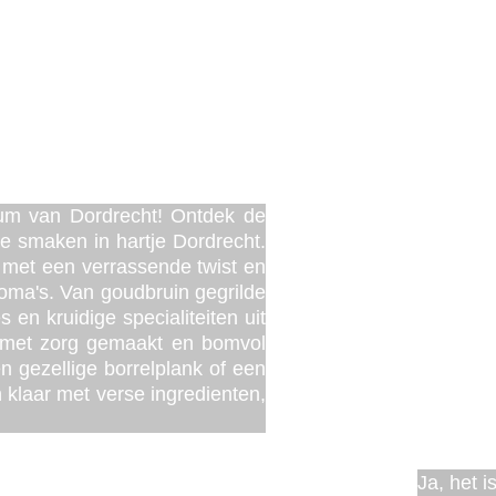
 Dordrecht
trum van Dordrecht! Ontdek de
e smaken in hartje Dordrecht.
s met een verrassende twist en
roma's. Van goudbruin gegrilde
 en kruidige specialiteiten uit
s met zorg gemaakt en bomvol
n gezellige borrelplank of een
 klaar met verse ingredienten,
Ja, het i