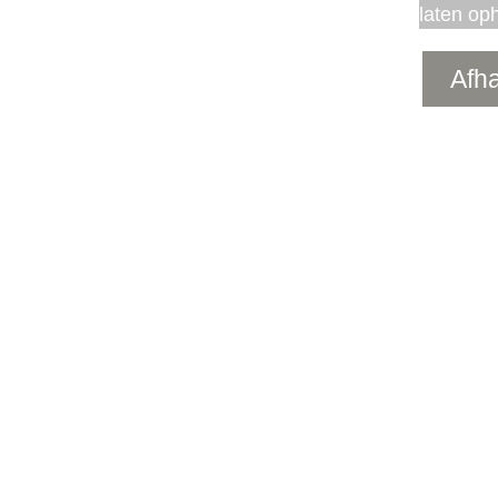
en proef
laten op
Afh