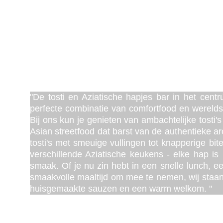
Heerlijk
"De tosti en Aziatische hapjes bar in het cen
perfecte combinatie van comfortfood en werelds
Bij ons kun je genieten van ambachtelijke tosti'
Asian streetfood dat barst van de authentieke a
tosti's met smeuige vullingen tot knapperige bites
verschillende Aziatische keukens - elke hap i
smaak. Of je nu zin hebt in een snelle lunch, ee
smaakvolle maaltijd om mee te nemen, wij staan
huisgemaakte sauzen en een warm welkom. "